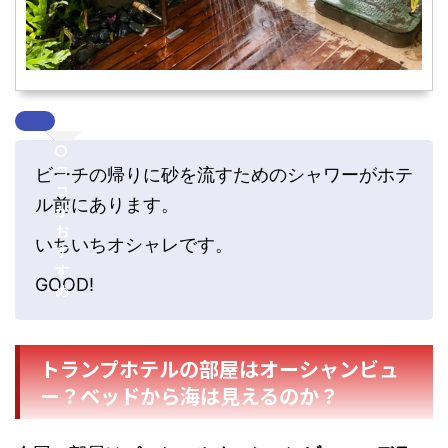
コ
ビーチの帰りに砂を流すためのシャワーがホテ
コ
ル前にあります。
が
お
いちいちオシャレです。
す
す
GOOD!
め
トランプホテルの部屋はオーシャンビュ
ー？ベッドから海は見えるのか？