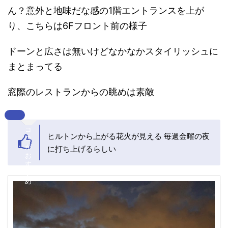
ん？意外と地味だな感の1階エントランスを上が
り、こちらは6Fフロント前の様子
ドーンと広さは無いけどなかなかスタイリッシュに
まとまってる
窓際のレストランからの眺めは素敵
コ
ヒルトンから上がる花火が見える 毎週金曜の夜
コ
が
に打ち上げるらしい
お
す
す
め