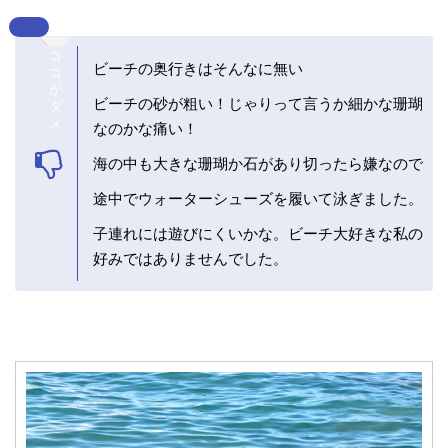
コ
ビーチの奥行きはそんなに無い
コ
が
ビーチの砂が粗い！じゃりって言うか細かな珊瑚
ダ
メ
なのかな痛い！
海の中も大きな珊瑚か石があり切ったら嫌なので
途中でウォーターシューズを履いて泳ぎました。
子連れには遊びにくいかな。ビーチ大好きな私の
好みではありませんでした。