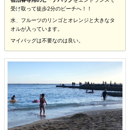
こ
受け取って徒歩2分のビーチへ！！
が
ポ
水、フルーツのリンゴとオレンジと大きなタ
イ
ン
オルが入っています。
ト
マイバッグは不要なのは良い。