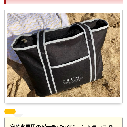
こ
宿泊客専用のビーチバッグ
をエントランスで