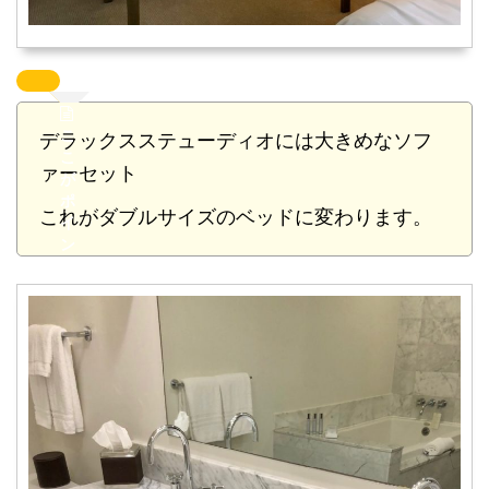
こ
デラックスステューディオには大きめなソフ
こ
ァーセット
が
ポ
これがダブルサイズのベッドに変わります。
イ
ン
ト